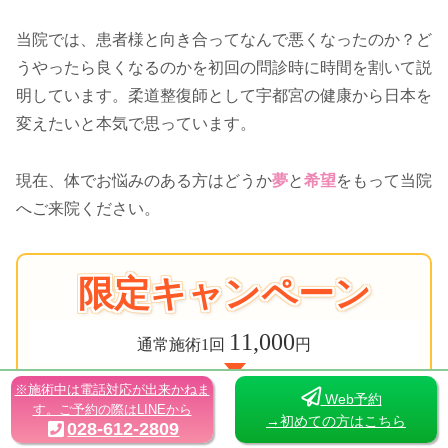
当院では、患者様と向き合ってなんで悪くなったのか？ど
うやったら良くなるのかを初回の問診時に時間を割いて説
明しています。柔道整復師として宇都宮の健康から日本を
変えたいと本気で思っています。
現在、体でお悩みのある方はどうか
夢
と
希望
をもって当院
へご来院ください。
限定キャンペーン
11,000
通常施術1回
円
※施術中は電話対応が出来かねま
Web予約
7,980
す。ご予約の際はLINEから
→初めての方はこちら
028-612-2809
初回割引価格
円