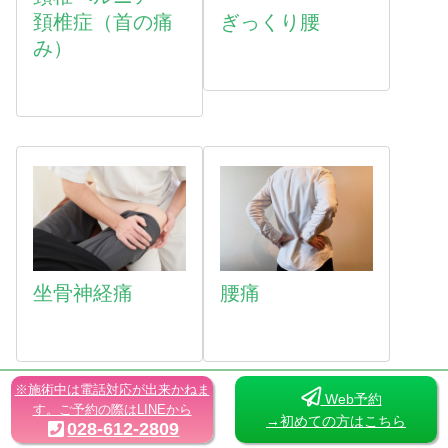
頚椎症（首の痛
ぎっくり腰
み）
坐骨神経痛
腰痛
※施術中は電話対応が出来かねま
Web予約
す。ご予約の際はLINEから
→初めての方はこちら
028-612-2809