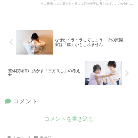
う…後悔しない選択をするには何を基準に考えればいいのか知りた
い」と不安に感じている方も多いのではないでしょうか。そう思う
方もいるかもしれません。結論から言うと、脊柱管狭窄症の手術で
後悔しないためには、「症状の正体」「手術の目的」「保存療法の
選択肢」という3つの判断基準を手術前に整理しておくことが非常
に重要です。この記事では、脊柱管狭窄症で手術を検討している方
に向けて、なぜ手術後に後悔する人がいるのか、その背景と注意点
を整理しながら、手術前に必ず確認しておくべき3つの判断基準を
なぜかイライラしてしまう…その原因、
わかりやすく解説していきます。
実は「体」かもしれません
整体院経営に活かす「三方良し」の考え
方
コメント
コメントを書き込む
ホーム
未分類