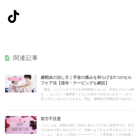
関連記事
腱鞘炎の治し方｜手首の痛みを和らげる5つのセル
未分類
フケア法【湿布・テーピングも解説】
「最近、パソコンやスマホを長時間使うせいか、手首がズキズキ痛
む…。もしかして腱鞘炎？どうにか自分で治せないかな？」]そう
思う方もいるかもしれません。実は、腱鞘炎の初期症状であれば、
セルフケアによって痛みを和らげたり、悪化を防ぐことが可能で
す。ポイントは、正しい方法で安静・ケアを継続することです。こ
の記事では、腱鞘炎による手首の痛みを緩和するための5つのセル
フケア法を、湿布・テーピング・サポーターの使い方も含めてわか
前方不注意
未分類
りやすく解説していきます。
こんにちは、顔面を強打し右目に青タンができた海老澤です。先日
のお休みの日に出かけていて、何食べようかなの考え込んでいまし
た。よし「あそこに決めたーーーーー！」と意気揚々と方向転換を