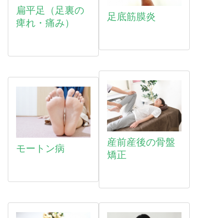
扁平足（足裏の
足底筋膜炎
痺れ・痛み）
産前産後の骨盤
モートン病
矯正