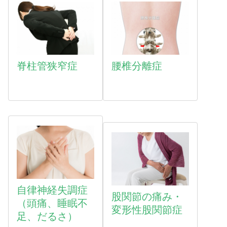
脊柱管狭窄症
腰椎分離症
自律神経失調症
股関節の痛み・
（頭痛、睡眠不
変形性股関節症
足、だるさ）