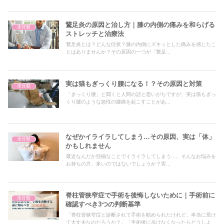
した瞬間、激痛がまわりにはゴンと鈍い音が響き渡ります。私は激
痛のあまりその場に座り込み、周りはそんな私を怪訝そうな顔で見
ています。誰も駆け寄ってはくれないのですね）悲しい私はぶつか
った場所を見ると１本の街灯の柱がそこにありました。これにぶつ
鵞足炎の原因と治し方｜膝の内側の痛みを和らげる
未分類
かったのかと私はそこでやっと理解しました。周りを見渡すとカッ
ストレッチと治療法
プルだらけなんでたと思うとそうなんですその日はなんと、、、バ
鵞足炎とは？どんな症状？膝の内側にズキッとした痛みを感じたこ
レンタインデイ！私はそんな日に顔ぶつけ青タンができ瞼は腫れの
とはありませんか？その原因の一つが「鵞足...
厄日チョコレートの代わりに青タンと激痛のプレゼントをいただき
ました。ありがとうございます。wwwなんというハッピーバレン
タイン皆様は気をつけてください。どんな時も周囲を見回してから
動こうと思いました。良い経験です。
実は猫もぎっくり腰になる！？その原因と対策
未分類
「ぎっくり腰」と聞くと人間の話と思いがちですが、実は猫もぎっ
くり腰のような急性の腰痛を起こすことがあ...
なぜかイライラしてしまう…その原因、実は「体」
未分類
かもしれません
最近なんだか些細なことでイライラしてしまう…。そんなお悩みを
お持ちの方、多いのではないでしょうか？実...
脊柱管狭窄症で手術を後悔しないために｜手術前に
未分類
確認すべき3つの判断基準
「脊柱管狭窄症と診断されて手術を勧められたけれど、本当に受け
て大丈夫なのだろうか？」「手術後に歩けなくなったらどうしよ