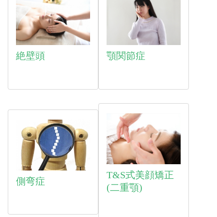
絶壁頭
顎関節症
T&S式美顔矯正
側弯症
(二重顎)