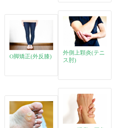
外側上顆炎(テニ
O脚矯正(外反膝)
ス肘)