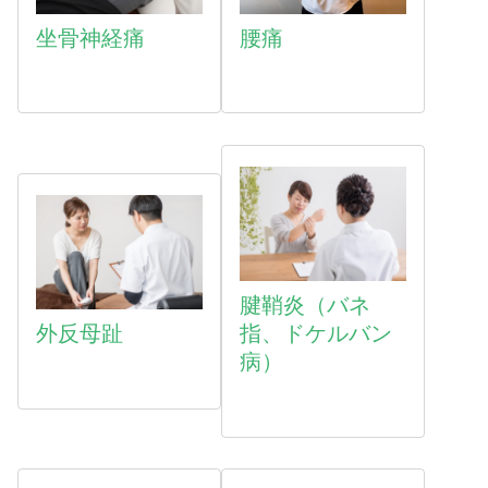
坐骨神経痛
腰痛
腱鞘炎（バネ
外反母趾
指、ドケルバン
病）