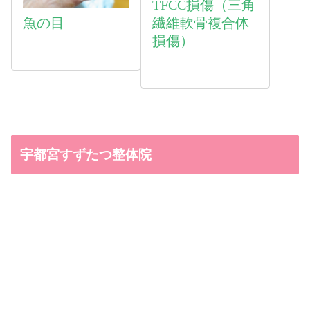
TFCC損傷（三角
魚
の目
繊維軟骨複合体
損傷）
宇都宮すずたつ整体院