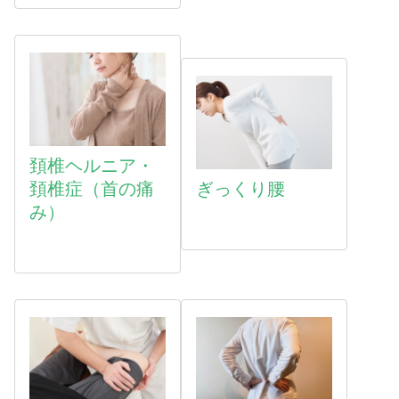
頚椎ヘルニア・
頚椎症（首の痛
ぎっくり腰
み）