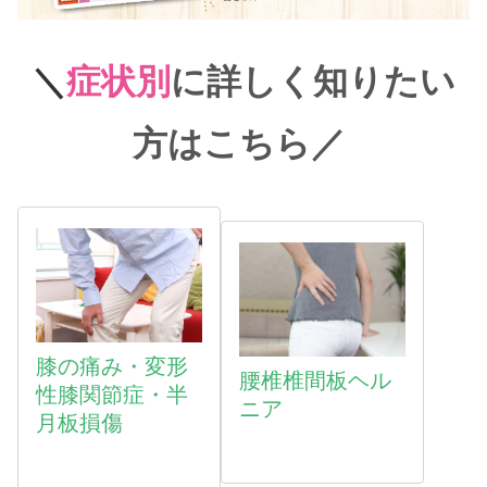
＼
症状別
に詳しく知りたい
方はこちら
／
膝の痛み・変形
腰椎椎間板ヘル
性膝関節症・半
ニア
月板損傷