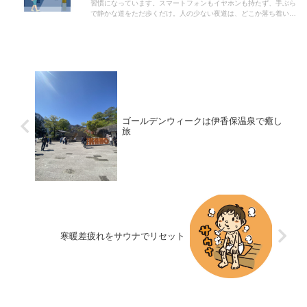
習慣になっています。スマートフォンもイヤホンも持たず、手ぶら
方は、焦らず、一歩一歩進んでいけばきっと大丈夫ですよ！頑張っ
で静かな道をただ歩くだけ。人の少ない夜道は、どこか落ち着いて
てくださいね！
いて、耳に入ってくるのは風の音や遠くの車の音だけ。物音しない
静かな夜に散歩をすることが、こんなに落ち着くなんて思わなかっ
たです！歩いているうちに、昼間に抱えていたモヤモヤも少しずつ
薄れていきます。特別なことは何も起きないけれど、自分のペース
を取り戻せるような、そんな感覚。冷えた手をこすりながら帰るこ
ろには、気持ちまで少しあたたかくなって気がします。
ゴールデンウィークは伊香保温泉で癒し
旅
寒暖差疲れをサウナでリセット