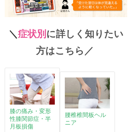
＼
症状別
に詳しく知りたい
方はこちら
／
膝の痛み・変形
腰椎椎間板ヘル
性膝関節症・半
ニア
月板損傷