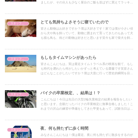
ましたが、その分人も少なく屋台のご飯も並ばずに買えてラッキー
でした！雨上がりの夜桜は晴れている時とは違った綺麗さがあり、
ライトアップと相まって幻想的な雰囲気でした^^仕事の話もしつ
つ、普段はなかなかできないような雑談もできて、リラックスした
良い時間に。来年もまた、同じように桜を眺めながら語り合えたら
とても気持ちよさそうに寝ていたので
スタッフブログ
と思います!
皆さん動物はお好きですか？僕は大好きです！家では僕が小さい頃
から犬や鳥を飼っていて、動物に囲まれて育ってきたのもあって犬
も猫も鳥も、殆どの動物は好きだと思います笑今も家で柴犬を飼っ
ていまして、名前はヒヨコって言うんです笑柴犬なのにひよこ！？
って思った方、僕も最初は思いました！実は家はペットにつける名
前がちょっと特殊でして、昔買っていたネズミの名前はサバでした
笑そんなひよこですが、昨日僕が帰宅した時にとても気持ちよさそ
もしもタイムマシンがあったら
スタッフブログ
うに寝ていてその時の写真に写真を撮っていたので、今日はそれを
皆さんこんにちは。実は最近タイムトラベル系の映画を観て、もし
投稿してみることにします笑皆さんもこれを見て、疲れた時はひよ
も時代を遡れたら何がしたいかずっと考えている齋藤です笑皆さん
このようにゆっくり休んでくださいね～＾＾
はどんなことがしたいですか？僕は大昔に行って歴史的瞬間を目撃
したいなと妄想を膨らませています。その一つが、ピラミッドの建
設現場をみることです！タイムマシンで古代エジプトに戻って、ピ
ラミッドの建設現場を見学できたら、どんな光景が広がっているの
か考えるだけでワクワクしてたまらないですよね！！クフ王の大ピ
バイクの卒業検定、、結果は！？
スタッフブログ
ラミッドは、10万人以上の人が何十年もかけて完成させたとか..ク
こんにちは！今日は先日の大型2輪失業検定の結果を報告をしたい
フ王が何をした人なのかは分かりませんが規模がとてつもないこと
と思います。念願だったバイクの卒業検定に無事合格しました！こ
は分かります笑皆さんもタイムトラベルができたらしたいこと是非
れまでの沢山の練習や準備をしてきた甲斐もあって、試験当日は全
教えてください！
く緊張することもなく、いつも通り平常心で走ることができ、あま
りにも淡々と走っていたので指導員の方に褒められました笑 無事
に受かって一安心です！笑これからは実際にバイクに乗って公道に
出る機会が増えると思いますので、今後も安全運転を心掛けていき
夜、何も持たずに歩く時間
スタッフブログ
たいと思います。もっと自信を持ってバイクを操れるよう、引き続
みなさんこんにちは！僕は最近、夜に何も持たずに散歩をするのが
き練習を続けていきます！みなさんもこれからバイクの免許を取る