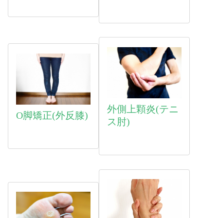
外側上顆炎(テニ
O脚矯正(外反膝)
ス肘)