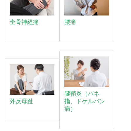
坐骨神経痛
腰痛
腱鞘炎（バネ
外反母趾
指、ドケルバン
病）