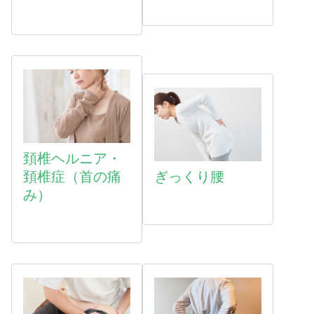
頚椎ヘルニア・
頚椎症（首の痛
ぎっくり腰
み）