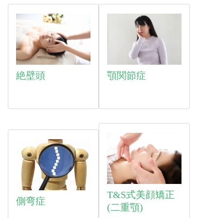
絶壁頭
顎関節症
T&S式美顔矯正
側弯症
(二重顎)