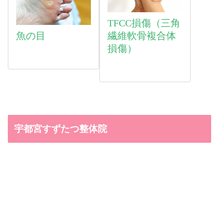
TFCC損傷（三角
魚
の目
繊維軟骨複合体
損傷）
宇都宮すずたつ整体院