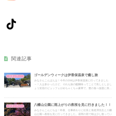
関連記事
ゴールデンウィークは伊香保温泉で癒し旅
スタッフブログ
みなさんこんばんは！今年のGWは伊香保温泉に行ってきました
～！人は多かったけど、それも旅の醍醐味ってことで良しとしまし
ょう笑宿のビュッフェがめちゃくちゃ豪華で、蟹の食べ放題に美味
しいお刺身、どれも美味しくてついつい食べすぎてしまって部屋に
戻ったらすぐに寝ちゃいました笑温泉も最高で、露天風呂にゆっく
り浸かって疲れが吹っ飛びました。朝風呂も気持ちよかった～！石
段街はすごい賑わいでしたが、それも含めて楽しかったです。やっ
八幡山公園に雨上がりの夜桜を見に行きました！！
スタッフブログ
ぱ温泉旅行は最高ですね！！
みなさんこんにちは！昨夜、仕事終わりに社長と海老澤先生と八幡
山公園へ夜桜を見に行ってきました。昼間の雨で桜は少し散ってい