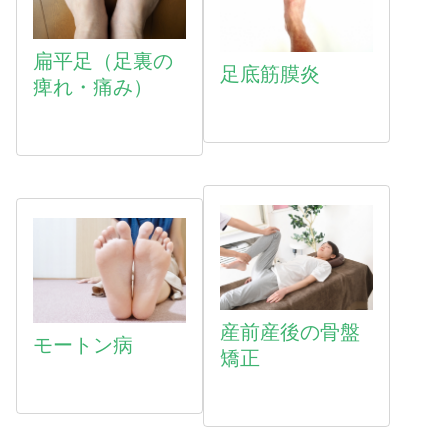
扁平足（足裏の
足底筋膜炎
痺れ・痛み）
産前産後の骨盤
モートン病
矯正