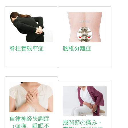
脊柱管狭窄症
腰椎分離症
自律神経失調症
股関節の痛み・
（頭痛、睡眠不