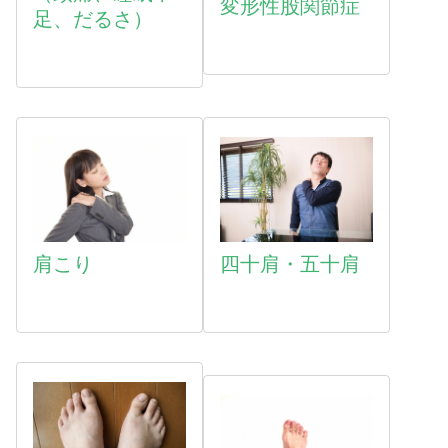
変形性股関節症
足、だるさ）
肩こり
四十肩・五十肩