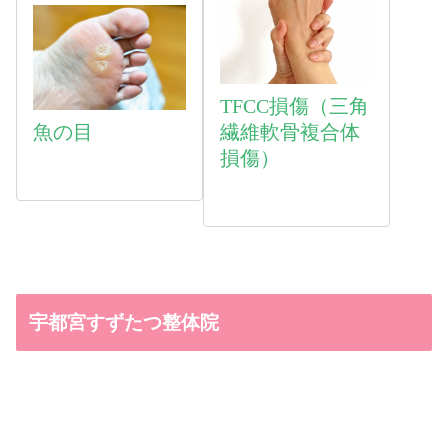
TFCC損傷（三角
魚
の目
繊維軟骨複合体
損傷）
宇都宮すずたつ整体院