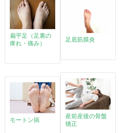
扁平足（足裏の
足底筋膜炎
痺れ・痛み）
産前産後の骨盤
モートン病
矯正