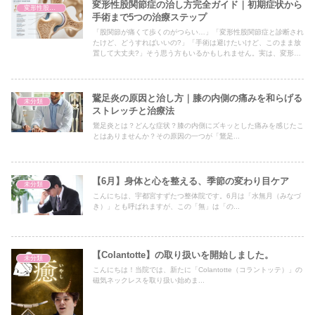
変形性股関節症の治し方完全ガイド｜初期症状から
変形性股関節症
手術まで5つの治療ステップ
「股関節が痛くて歩くのがつらい…」「変形性股関節症と診断され
たけど、どうすればいいの?」「手術は避けたいけど、このまま放
置して大丈夫?」そう思う方もいるかもしれません。実は、変形性
股関節症は初期段階で適切な対処をすれば、痛みを軽減し、進行を
遅らせることができるんです。重要なのは、自分の症状段階を正し
く理解し、それに合った治療法を選ぶことです。この記事では、変
形性股関節症の初期症状の見極め方から、保存療法・リハビリ・手
鵞足炎の原因と治し方｜膝の内側の痛みを和らげる
未分類
術まで、段階に応じた5つの治療ステップを実際の体験談を交えな
ストレッチと治療法
がら詳しく解説します。
鵞足炎とは？どんな症状？膝の内側にズキッとした痛みを感じたこ
とはありませんか？その原因の一つが「鵞足...
【6月】身体と心を整える、季節の変わり目ケア
未分類
こんにちは、宇都宮すずたつ整体院です。6月は「水無月（みなづ
き）」とも呼ばれますが、この「無」は「の...
【Colantotte】の取り扱いを開始しました。
未分類
こんにちは！当院では、新たに「Colantotte（コラントッテ）」の
磁気ネックレスを取り扱い始めま...