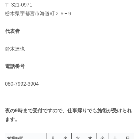
〒 321-0971
栃木県宇都宮市海道町２９−９
代表者
鈴木達也
電話番号
080-7992-3904
夜の9時まで受付ですので、仕事帰りでも施術が受けられ
ます。
営業時間
月
火
水
木
金
土
日