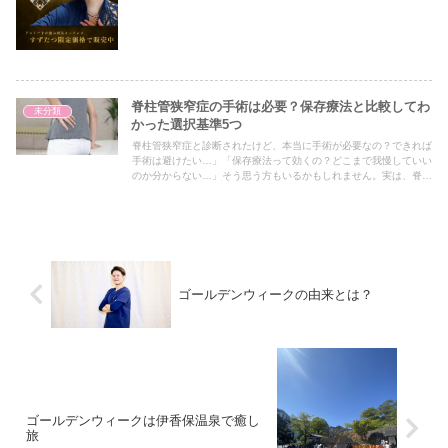
脊柱管狭窄症の手術は必要？保存療法と比較してわ
未分類
かった選択基準5つ
脊柱管狭窄症と診断されたけど、本当に手術が必要なの？できれば
手術は避けたい…」「保存療法って効くの？どこまで我慢していい
のか分からない…」そう思う方もいるかもしれません。実は、脊柱
管狭窄症の治療には手術と保存療法の選択肢があり、それぞれに向
いているケースがあります。判断するためには、症状の進行度や生
活への支障の程度など5つの基準を押さえることが大切です。この
記事では、脊柱管狭窄症の治療法として手術と保存療法を比較しな
がら、どんな人にどの選択肢が適しているのかを解説します。手術
を検討するタイミングや入院期間、保存療法の種類や効果、後悔し
ないための判断基準5つを丁寧に紹介していきます。
ゴールデンウィークの由来とは？
ゴールデンウィークは伊香保温泉で癒し
旅