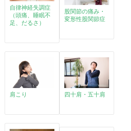
自律神経失調症
股関節の痛み・
（頭痛、睡眠不
変形性股関節症
足、だるさ）
肩こり
四十肩・五十肩