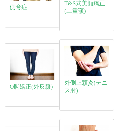
T&S式美顔矯正
側弯症
(二重顎)
外側上顆炎(テニ
O脚矯正(外反膝)
ス肘)