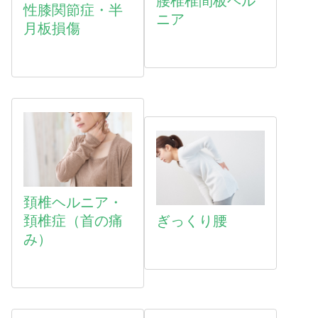
腰椎椎間板ヘル
性膝関節症・半
ニア
月板損傷
頚椎ヘルニア・
頚椎症（首の痛
ぎっくり腰
み）