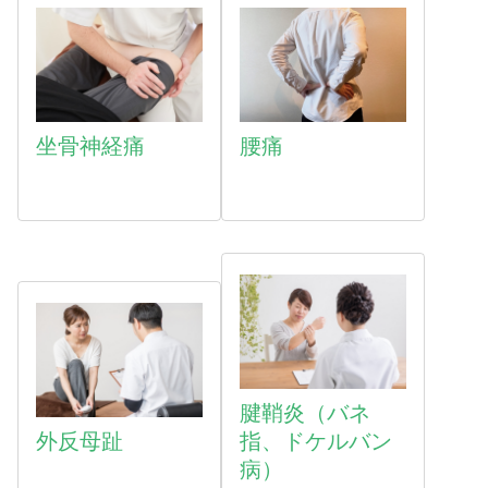
坐骨神経痛
腰痛
腱鞘炎（バネ
外反母趾
指、ドケルバン
病）