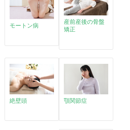
産前産後の骨盤
モートン病
矯正
絶壁頭
顎関節症