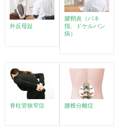
腱鞘炎（バネ
外反母趾
指、ドケルバン
病）
脊柱管狭窄症
腰椎分離症