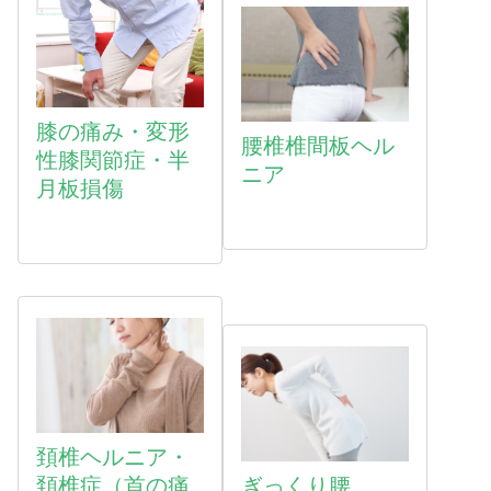
膝の痛み・変形
腰椎椎間板ヘル
性膝関節症・半
ニア
月板損傷
頚椎ヘルニア・
頚椎症（首の痛
ぎっくり腰