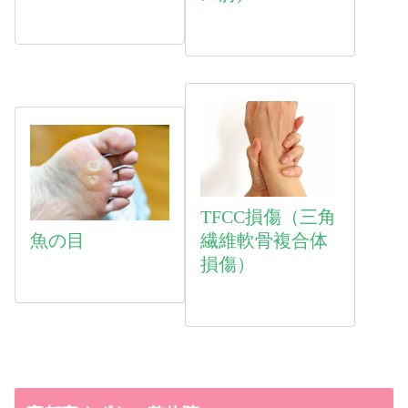
TFCC損傷（三角
魚
の目
繊維軟骨複合体
損傷）