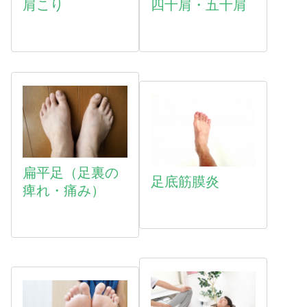
肩こり
四十肩・五十肩
扁平足（足裏の
足底筋膜炎
痺れ・痛み）