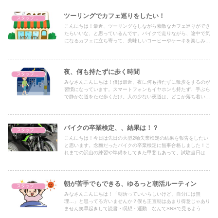
ツーリングでカフェ巡りをしたい！
スタッフブログ
こんにちは！最近、ツーリングをしながら素敵なカフェ巡りができ
たらいいな、と思っているんです。バイクで走りながら、途中で気
になるカフェに立ち寄って、美味しいコーヒーやケーキを楽しみた
い！そんな最高の計画を実現したいと思っています。そこで、もし
このブログを読んでいる方で、「ここに行ってみて！」というおす
すめのカフェがあったら、ぜひ教えていただけると嬉しいです！特
にツーリング中に立ち寄りたくなるような、絶景のスポットや、隠
夜、何も持たずに歩く時間
スタッフブログ
れ家的なカフェなど、皆さんの知っている素敵な場所をぜひシェア
みなさんこんにちは！僕は最近、夜に何も持たずに散歩をするのが
してください！
習慣になっています。スマートフォンもイヤホンも持たず、手ぶら
で静かな道をただ歩くだけ。人の少ない夜道は、どこか落ち着いて
いて、耳に入ってくるのは風の音や遠くの車の音だけ。物音しない
静かな夜に散歩をすることが、こんなに落ち着くなんて思わなかっ
たです！歩いているうちに、昼間に抱えていたモヤモヤも少しずつ
薄れていきます。特別なことは何も起きないけれど、自分のペース
バイクの卒業検定、、結果は！？
スタッフブログ
を取り戻せるような、そんな感覚。冷えた手をこすりながら帰るこ
こんにちは！今日は先日の大型2輪失業検定の結果を報告をしたい
ろには、気持ちまで少しあたたかくなって気がします。
と思います。念願だったバイクの卒業検定に無事合格しました！こ
れまでの沢山の練習や準備をしてきた甲斐もあって、試験当日は全
く緊張することもなく、いつも通り平常心で走ることができ、あま
りにも淡々と走っていたので指導員の方に褒められました笑 無事
に受かって一安心です！笑これからは実際にバイクに乗って公道に
出る機会が増えると思いますので、今後も安全運転を心掛けていき
朝が苦手でもできる、ゆるっと朝活ルーティン
スタッフブログ
たいと思います。もっと自信を持ってバイクを操れるよう、引き続
みなさんこんにちは！「朝活っていいらしいけど、自分には無
き練習を続けていきます！みなさんもこれからバイクの免許を取る
理…」と思ってる方いませんか？僕も正直朝はあまり得意じゃあり
方は、焦らず、一歩一歩進んでいけばきっと大丈夫ですよ！頑張っ
ません笑早起きして読書・瞑想・運動…なんてSNSで見るような
てくださいね！
完璧な朝活は、初日すらやる気になれませんでした！＾＾でも、無