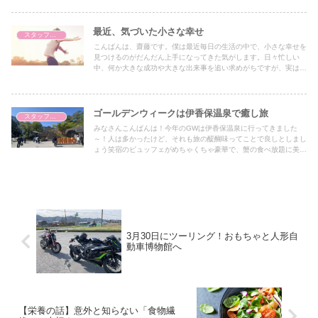
理せずちょっとだけ気持ちよくなることを取り入れてみると、以前
よりは朝が苦手じゃなくなったので、ご紹介します。まずやったの
は、起きたらカーテンを開けることです。朝日を浴びるだけで体内
最近、気づいた小さな幸せ
スタッフブログ
時計が整って、寝ぼけた頭がスッと目覚めやすくなりました。夜の
こんばんは、齋藤です。僕は最近毎日の生活の中で、小さな幸せを
うちに少し開けておくと、朝日で自然に目が覚めておすすめです。
見つけるのがだんだん上手になってきた気がします。日々忙しい
次に、白湯やコーヒーをゆっくり飲む時間を作りました。お気に入
中、何か大きな成功や大きな出来事を追い求めがちですが、実はそ
りのマグカップで飲むだけで、なんとなく「いい朝だな」って気分
の中にもふとした瞬間に感じる幸せがたくさんあることに気づきま
になります。スマホは見ずに音楽をかけると、さらにゆるっと整い
した。友達との何気ない会話や、家族と一緒に過ごす時間もなど最
ます。そして、3分だけストレッチ。運動というより「体を起こ
近特にありがたく感じています。何も特別なことがなくても、その
す」感覚で、短くても続けやすい。YouTubeで「朝 ストレッチ 3
瞬間がとても大切だということを改めて感じるようになりました^^
ゴールデンウィークは伊香保温泉で癒し旅
分」って検索してみてください！大事なのはできる日だけ、ちょっ
スタッフブログ
小さな幸せを見逃さずに大切にしていくことが、これからの毎日を
とだけやる。それで十分です＾＾朝が苦手な人ほど、無理しないゆ
みなさんこんばんは！今年のGWは伊香保温泉に行ってきました
もっと豊かにしてくれるんじゃないかな～なんて思ってみたりして
る朝活で気持ちよく1日を始めてみてくださいね！！
～！人は多かったけど、それも旅の醍醐味ってことで良しとしまし
います笑。これからも、日常の中で見つけた幸せを大事にして、笑
ょう笑宿のビュッフェがめちゃくちゃ豪華で、蟹の食べ放題に美味
顔で過ごしていきたいですね。
しいお刺身、どれも美味しくてついつい食べすぎてしまって部屋に
戻ったらすぐに寝ちゃいました笑温泉も最高で、露天風呂にゆっく
り浸かって疲れが吹っ飛びました。朝風呂も気持ちよかった～！石
段街はすごい賑わいでしたが、それも含めて楽しかったです。やっ
ぱ温泉旅行は最高ですね！！
3月30日にツーリング！おもちゃと人形自
動車博物館へ
【栄養の話】意外と知らない「食物繊