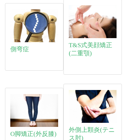
T&S式美顔矯正
側弯症
(二重顎)
外側上顆炎(テニ
O脚矯正(外反膝)
ス肘)