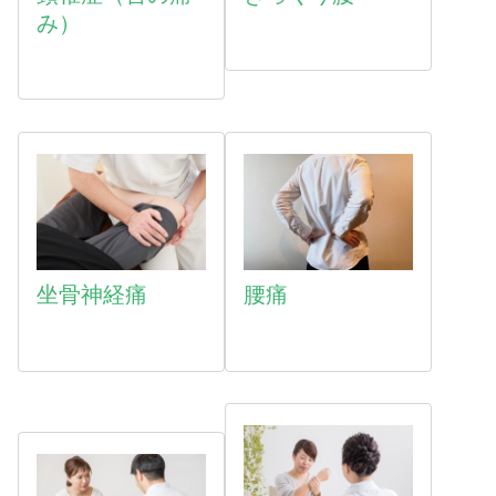
み）
坐骨神経痛
腰痛