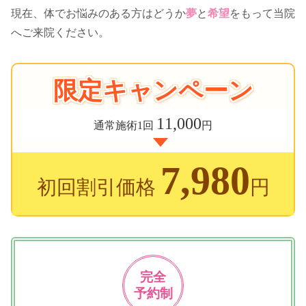
現在、体でお悩みのある方はどうか
夢
と
希望
をもって当院
へご来院ください。
限定キャンペーン
11,000
通常施術1回
円
7,980
初回割引価格
円
完全
予約制