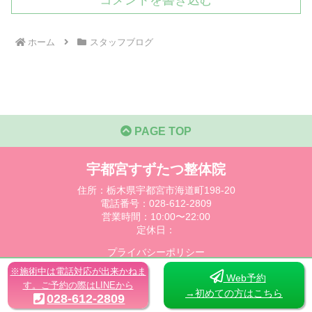
コメントを書き込む
ホーム
スタッフブログ
PAGE TOP
宇都宮すずたつ整体院
住所：栃木県宇都宮市海道町198-20
電話番号：028-612-2809
営業時間：10:00〜22:00
定休日：
プライバシーポリシー
※施術中は電話対応が出来かねま
Copyright © 2021 宇都宮すずたつ整体院 All Rights Reserved.
Web予約
す。ご予約の際はLINEから
→初めての方はこちら
028-612-2809