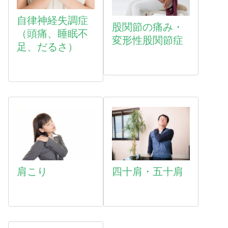
自律神経失調症
股関節の痛み・
（頭痛、睡眠不
変形性股関節症
足、だるさ）
肩こり
四十肩・五十肩