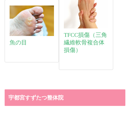
TFCC損傷（三角
魚
の目
繊維軟骨複合体
損傷）
宇都宮すずたつ整体院