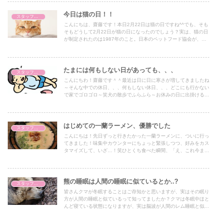
たです！歩いているうちに、昼間に抱えていたモヤモヤも少しずつ
薄れていきます。特別なことは何も起きないけれど、自分のペース
今日は猫の日！！
スタッフブログ
を取り戻せるような、そんな感覚。冷えた手をこすりながら帰るこ
こんにちは、齋藤です！本日2月22日は猫の日ですね^^でも、そも
ろには、気持ちまで少しあたたかくなって気がします。
そもどうして2月22日が猫の日になったのでしょう？実は、猫の日
が制定されたのは1987年のこと。日本のペットフード協会が、
「猫をもっと大切にしよう！」という思いを込めて、この日を猫の
日として定めたんです。では、どうして2月22日なのか？その理由
は、数字の「2」が猫の鳴き声「にゃん」に似ているから。2月22
日を「にゃんにゃんにゃん」と読むことができるため、猫の日にぴ
たまには何もしない日があっても、、、
スタッフブログ
ったりだというわけです。猫の日は、猫への感謝の気持ちを再確認
こんにちわ！齋藤です＾＾最近は日に日に寒さが増してきましたね
する日。猫を飼っている人も、猫が好きな人も、この日をきっかけ
～そんな中での休日、、、何もしない休日、、、どこにも行かない
に猫に対する愛を深めることができる、素敵な日なんです。猫の日
で家でゴロゴロ～笑犬の散歩でふらふら～お休みの日に出掛けるの
がきっかけで、猫ともっと仲良くなれるかもしれませんね！
も良いですけど、たまには何もしないでゆっくりする日があっても
いいですよね！沢山休んだので充電完了です！今週も駆け抜けてい
きますよ～！！
はじめての一蘭ラーメン、優勝でした
スタッフブログ
こんにちは！先日ずっと行きたかった一蘭ラーメンに、ついに行っ
てきました！味集中カウンターにちょっと緊張しつつ、好みをカス
タマイズして、いざ…！笑ひとくち食べた瞬間、「え、これ今まで
で一番好きかも…？」って思ったくらい衝撃を受けました＾＾豚骨
なのに全然くどくなくて、スープがまろやかでやさしい味でした！
細麺も最高に合ってて、2回替え玉しました笑秘伝のたれのピリ辛
感もクセになって、これはまたすぐ食べたくなるやつでした！！
熊の睡眠は人間の睡眠に似ているとか..?
スタッフブログ
皆さんクマが冬眠することはご存知かと思いますが、実はその眠り
方が人間の睡眠と似ているって知ってましたか？クマは冬眠中ほと
んど寝ている状態になりますが、実は脳波が人間のレム睡眠と似て
いることがわかっているんです。つまり、クマも夢を見ているかも