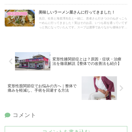
しれないんですよ！ほんとに夢を見ていたらちょっと可愛く感じま
すよね^^さらに、クマの体温は少し下がるものの、極端に低くなら
ず、体が完全に凍るわけではありません。これも寝ている間に少し
美味しいラーメン屋さんに行ってきました！
スタッフブログ
体温が下がる人間の深い睡眠と似てる点です。ただし、クマの冬眠
先日、社長と海老澤先生と一緒に、患者さん行きつけのねぎっこら
は数ヶ月の長期間にわたって体を休ませるため、代謝がかなり落ち
ーめんに行ってきました！実はそのお店、いつも前を通っていてず
るんです！人間の睡眠とは違って、エネルギーをほとんど使わない
っと気になっていたんです。スープは濃厚でありながら後味がすっ
状態になります。クマの冬眠と人間の眠り、一見全然違うようで、
きり、麺との相性も抜群、野菜も沢山入っていて最高でした^^完全
実はちょっとだけ共通点があるんですね。次にクマの冬眠を思い浮
にラーメンの味にハマってしまった自分は、今後も絶対通うことを
かべるときは、その眠り方が人間と少し似ているかもしれないと思
誓いました笑それくらい美味しいので皆さんもぜひ行ってみてくだ
ってみてください！
さい！
変形性膝関節症とは？原因・症状・治療
法を徹底解説【整体での改善法も紹介】
変形性股関節症でお悩みの方へ｜整体で
痛みを軽減し、手術を回避する方法
コメント