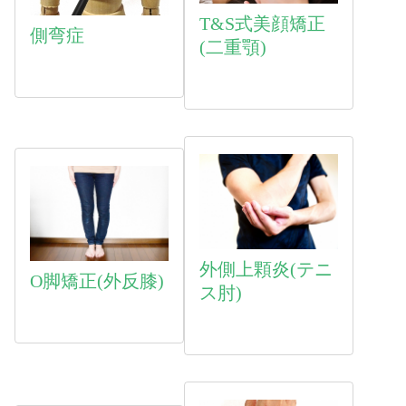
T&S式美顔矯正
側弯症
(二重顎)
外側上顆炎(テニ
O脚矯正(外反膝)
ス肘)