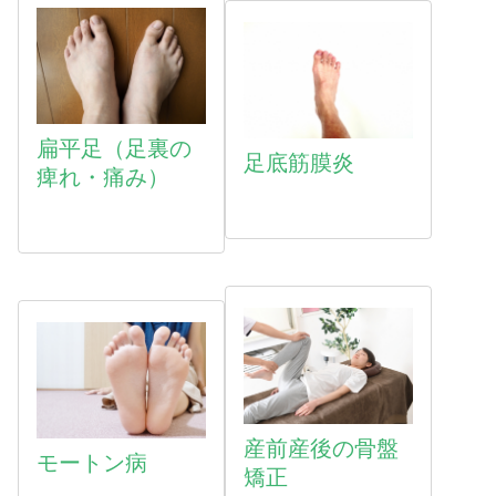
扁平足（足裏の
足底筋膜炎
痺れ・痛み）
産前産後の骨盤
モートン病
矯正