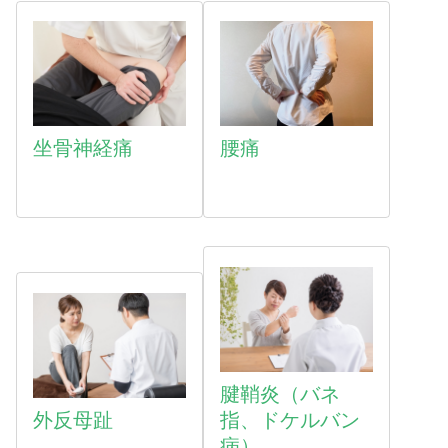
坐骨神経痛
腰痛
腱鞘炎（バネ
外反母趾
指、ドケルバン
病）