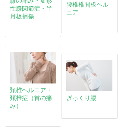
膝の痛み・変形
腰椎椎間板ヘル
性膝関節症・半
ニア
月板損傷
頚椎ヘルニア・
頚椎症（首の痛
ぎっくり腰
み）