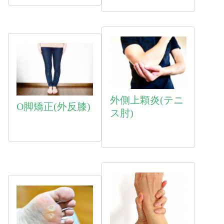
外側上顆炎(テニ
O脚矯正(外反膝)
ス肘)