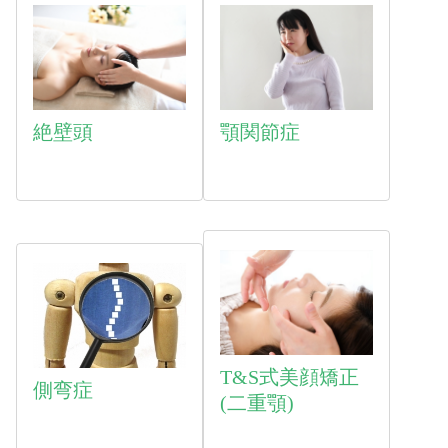
絶壁頭
顎関節症
T&S式美顔矯正
側弯症
(二重顎)