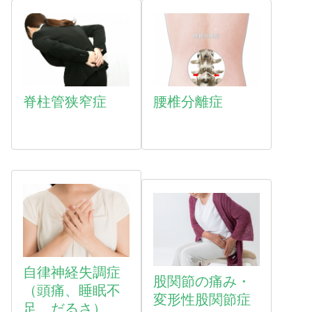
脊柱管狭窄症
腰椎分離症
自律神経失調症
股関節の痛み・
（頭痛、睡眠不
変形性股関節症
足、だるさ）