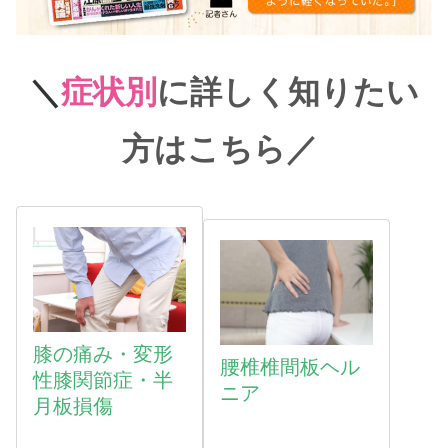
＼
症状別
に詳しく知りたい
方はこちら
／
膝の痛み・変形
腰椎椎間板ヘル
性膝関節症・半
ニア
月板損傷