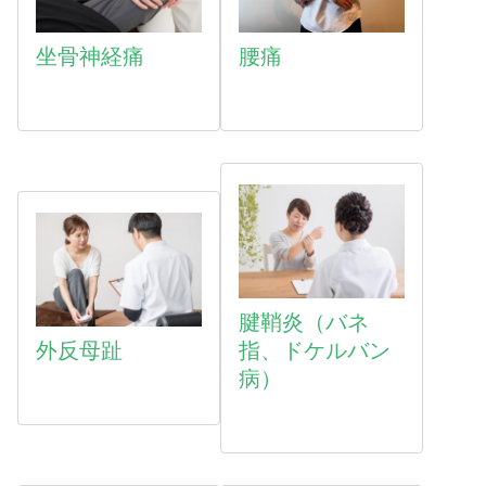
坐骨神経痛
腰痛
腱鞘炎（バネ
外反母趾
指、ドケルバン
病）