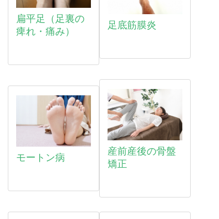
扁平足（足裏の
足底筋膜炎
痺れ・痛み）
産前産後の骨盤
モートン病
矯正