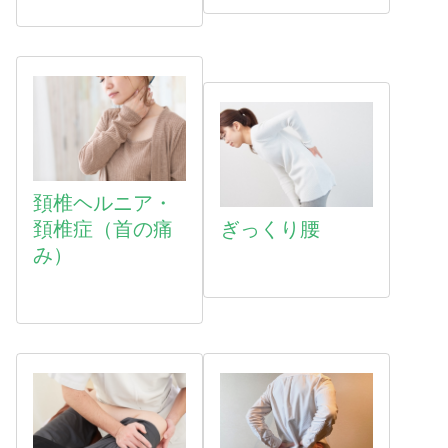
頚椎ヘルニア・
頚椎症（首の痛
ぎっくり腰
み）