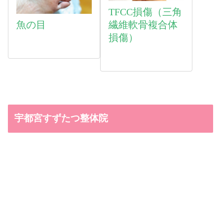
TFCC損傷（三角
魚
の目
繊維軟骨複合体
損傷）
宇都宮すずたつ整体院