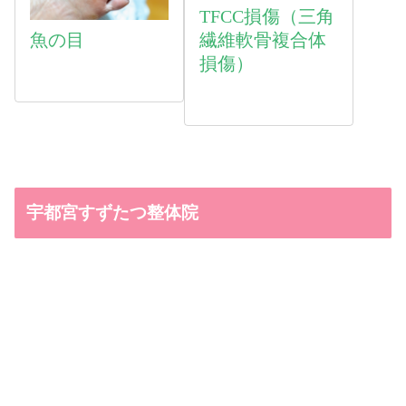
TFCC損傷（三角
魚
の目
繊維軟骨複合体
損傷）
宇都宮すずたつ整体院