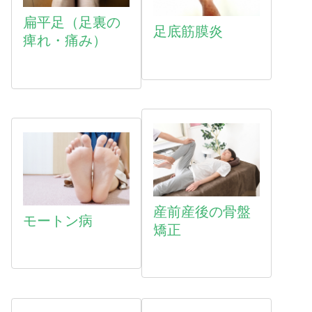
扁平足（足裏の
足底筋膜炎
痺れ・痛み）
産前産後の骨盤
モートン病
矯正