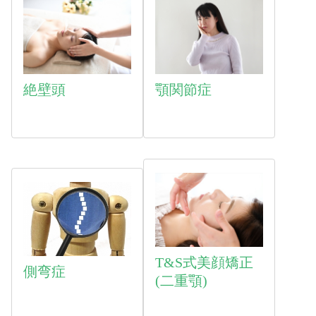
絶壁頭
顎関節症
T&S式美顔矯正
側弯症
(二重顎)