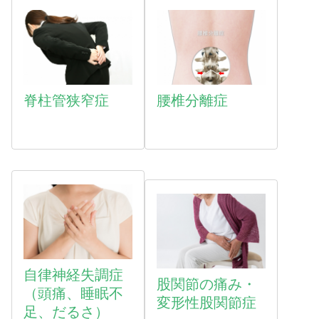
脊柱管狭窄症
腰椎分離症
自律神経失調症
股関節の痛み・
（頭痛、睡眠不
変形性股関節症
足、だるさ）