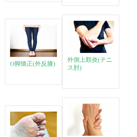
外側上顆炎(テニ
O脚矯正(外反膝)
ス肘)