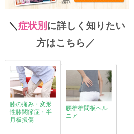
＼
症状別
に詳しく知りたい
方はこちら
／
膝の痛み・変形
腰椎椎間板ヘル
性膝関節症・半
ニア
月板損傷