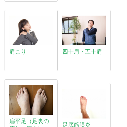
肩こり
四十肩・五十肩
扁平足（足裏の
足底筋膜炎