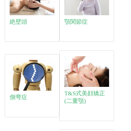
絶壁頭
顎関節症
T&S式美顔矯正
側弯症
(二重顎)