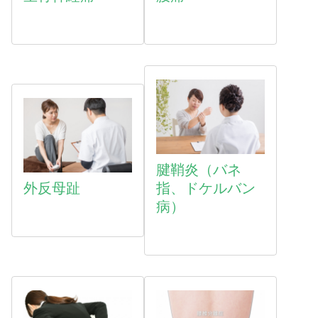
腱鞘炎（バネ
外反母趾
指、ドケルバン
病）