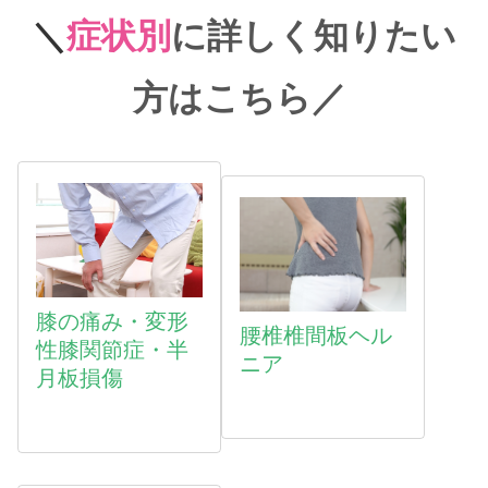
＼
症状別
に詳しく知りたい
方はこちら
／
膝の痛み・変形
腰椎椎間板ヘル
性膝関節症・半
ニア
月板損傷