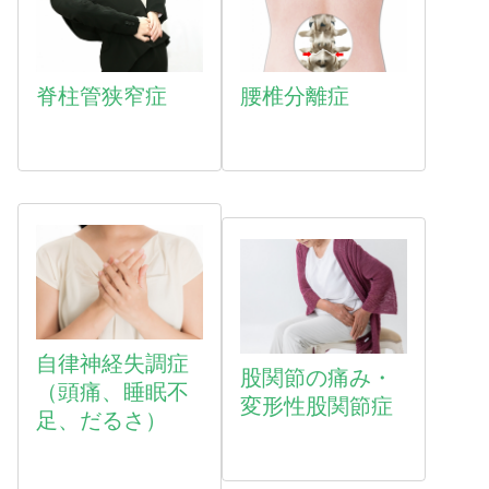
脊柱管狭窄症
腰椎分離症
自律神経失調症
股関節の痛み・
（頭痛、睡眠不
変形性股関節症
足、だるさ）