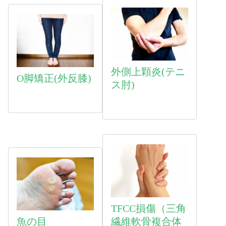
外側上顆炎(テニ
O脚矯正(外反膝)
ス肘)
TFCC損傷（三角
魚
の目
繊維軟骨複合体