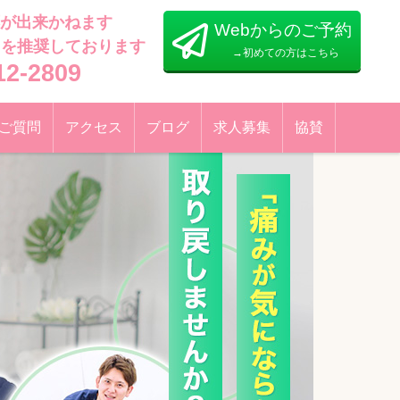
が出来かねます
Webからのご予約
らを推奨しております
→初めての方はこちら
12-2809
ご質問
アクセス
ブログ
求人募集
協賛