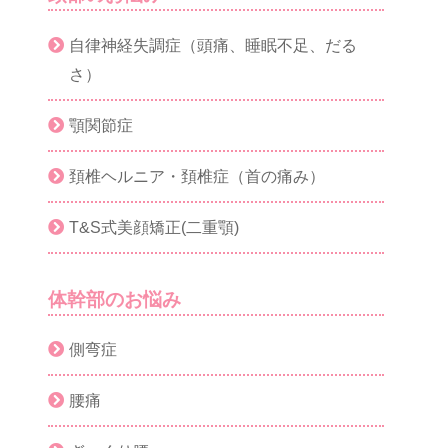
自律神経失調症（頭痛、睡眠不足、だる
さ）
顎関節症
頚椎ヘルニア・頚椎症（首の痛み）
T&S式美顔矯正(二重顎)
体幹部のお悩み
側弯症
腰痛