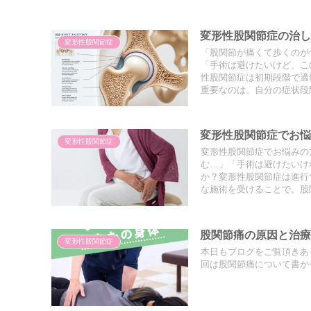
きく改善できます。この記
れ、さらに芸能人の体験談
説します。
変形性股関節症の治し
変形性股関節症
「股関節が痛くて歩くのが
「手術は避けたいけど、こ
性股関節症は初期段階で適
重要なのは、自分の症状段
変形性股関節症の初期症状
療ステップを実際の体験談
変形性股関節症でお
変形性股関節症
変形性股関節症でお悩みの
む…」「手術は避けたいけ
か？変形性股関節症は進行
な施術を受けることで、股
関節の動きを改善する整体
節症の症状を根本から改善
う方は、ぜひこの記事を最
股関節痛の原因と治
変形性股関節症
本日もブログをご覧頂きあ
回は股関節痛について書かせ