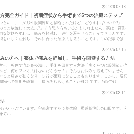
事では、人工股関節手術の入院期間や成功率、仕事復帰までの具体的な流
を交えながら、手術を検討している方が知っておくべき情報を網羅的に解
2026.07.18
方完全ガイド｜初期症状から手術まで5つの治療ステップ
つらい…」「変形性股関節症と診断されたけど、どうすればいいの?」
のまま放置して大丈夫?」そう思う方もいるかもしれません。実は、変形
切な対処をすれば、痛みを軽減し、進行を遅らせることができるんです。
階を正しく理解し、それに合った治療法を選ぶことです。この記事では、
の見極め方から、保存療法・リハビリ・手術まで、段階に応じた5つの治
を交えながら詳しく解説します。
2026.07.16
悩みの方へ｜整体で痛みを軽減し、手術を回避する方法
方へ｜整体で痛みを軽減し、手術を回避する方法「歩くたびに股関節が痛
れど、何か良い方法はないだろうか？」そんなお悩みを抱えていません
すると痛みが強くなり、歩行が困難になることもあります。しかし、適切
関節への負担を軽減し、痛みを和らげることが可能 です。当院では、股
施術と、リハビリ運動を組み合わせた独自のアプローチ で、変形性股関
するサポートを行っています。「痛みを軽減し、手術を回避したい」とい
2025.02.14
後までご覧ください。
療法
りがとうございます。宇都宮すずたつ整体院 柔道整復師の山田です。今
てい...