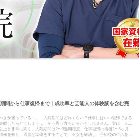
院期間から仕事復帰まで｜成功率と芸能人の体験談を含む完
べきか迷っている…」「入院期間はどれくらい？仕事にはいつ復帰できる
失敗したらどうしよう…」そう思う方もいるかもしれません。実は、人工
以上と非常に高く、入院期間は2〜3週間程度、仕事復帰は術後2〜3ヶ月
情報を知り、適切な準備をすることで、不安を解消し、手術後の生活を大