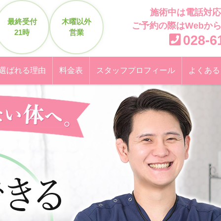
施術中は電話対応
最終受付
木曜以外
ご予約の際はWebか
21時
営業
028-6
選ばれる理由
料金表
スタッフプロフィール
よくある