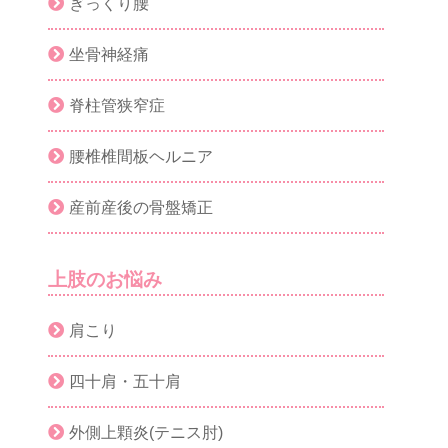
ぎっくり腰
坐骨神経痛
脊柱管狭窄症
腰椎椎間板ヘルニア
産前産後の骨盤矯正
上肢のお悩み
肩こり
四十肩・五十肩
外側上顆炎(テニス肘)